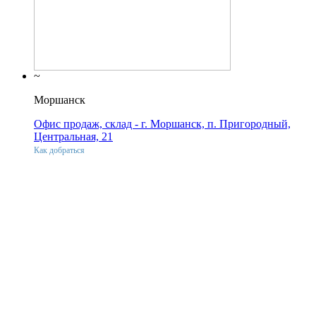
~
Моршанск
Офис продаж, склад - г. Моршанск, п. Пригородный,
Центральная, 21
Как добраться