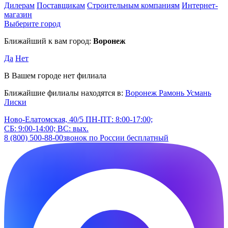
Дилерам
Поставщикам
Строительным компаниям
Интернет-
магазин
Выберите город
Ближайший к вам город:
Воронеж
Да
Нет
В Вашем городе нет филиала
Ближайшие филиалы находятся в:
Воронеж
Рамонь
Усмань
Лиски
Ново-Елатомская, 40/5
ПН-ПТ: 8:00-17:00;
СБ: 9:00-14:00; ВС: вых.
8 (800) 500-88-00
звонок по России бесплатный