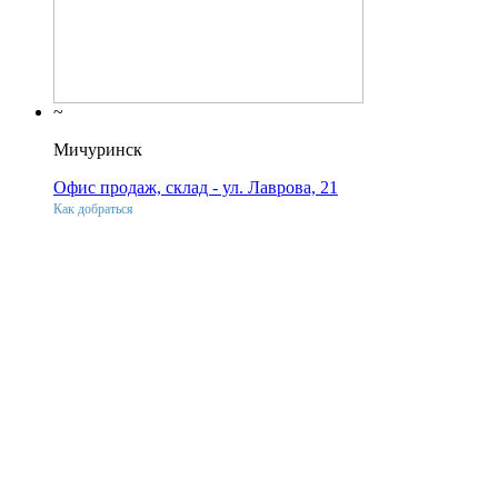
~
Мичуринск
Офис продаж, склад - ул. Лаврова, 21
Как добраться