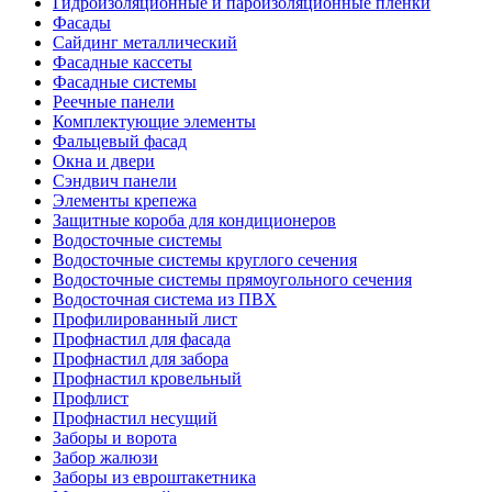
Гидроизоляционные и пароизоляционные пленки
Фасады
Сайдинг металлический
Фасадные кассеты
Фасадные системы
Реечные панели
Комплектующие элементы
Фальцевый фасад
Окна и двери
Сэндвич панели
Элементы крепежа
Защитные короба для кондиционеров
Водосточные системы
Водосточные системы круглого сечения
Водосточные системы прямоугольного сечения
Водосточная система из ПВХ
Профилированный лист
Профнастил для фасада
Профнастил для забора
Профнастил кровельный
Профлист
Профнастил несущий
Заборы и ворота
Забор жалюзи
Заборы из евроштакетника