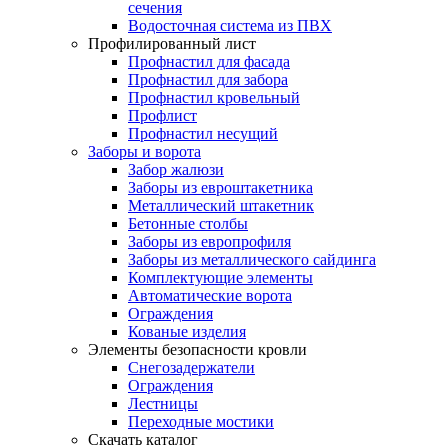
сечения
Водосточная система из ПВХ
Профилированный лист
Профнастил для фасада
Профнастил для забора
Профнастил кровельный
Профлист
Профнастил несущий
Заборы и ворота
Забор жалюзи
Заборы из евроштакетника
Металлический штакетник
Бетонные столбы
Заборы из европрофиля
Заборы из металлического сайдинга
Комплектующие элементы
Автоматические ворота
Ограждения
Кованые изделия
Элементы безопасности кровли
Снегозадержатели
Ограждения
Лестницы
Переходные мостики
Скачать каталог