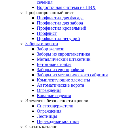
сечения
Водосточная система из ПВХ
Профилированный лист
Профнастил для фасада
Профнастил для забора
Профнастил кровельный
Профлист
Профнастил несущий
Заборы и ворота
Забор жалюзи
Заборы из евроштакетника
Металлический штакетник
Бетонные столбы
Заборы из европрофиля
Заборы из металлического сайдинга
Комплектующие элементы
Автоматические ворота
Ограждения
Кованые изделия
Элементы безопасности кровли
Снегозадержатели
Ограждения
Лестницы
Переходные мостики
Скачать каталог