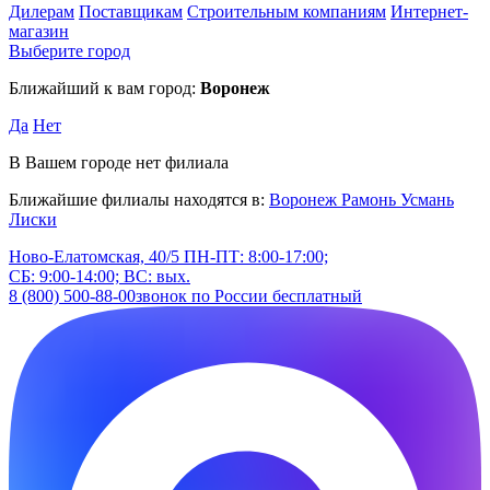
Дилерам
Поставщикам
Строительным компаниям
Интернет-
магазин
Выберите город
Ближайший к вам город:
Воронеж
Да
Нет
В Вашем городе нет филиала
Ближайшие филиалы находятся в:
Воронеж
Рамонь
Усмань
Лиски
Ново-Елатомская, 40/5
ПН-ПТ: 8:00-17:00;
СБ: 9:00-14:00; ВС: вых.
8 (800) 500-88-00
звонок по России бесплатный